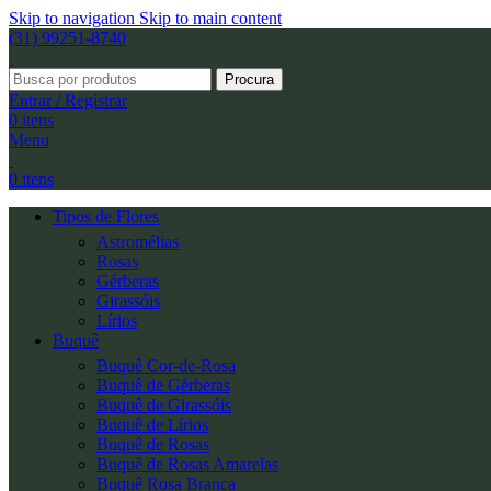
Skip to navigation
Skip to main content
(31) 99251-8740
Procura
Entrar / Registrar
0
itens
Menu
0
itens
Tipos de Flores
Astromélias
Rosas
Gérberas
Girassóis
Lírios
Buquê
Buquê Cor-de-Rosa
Buquê de Gérberas
Buquê de Girassóis
Buquê de Lírios
Buquê de Rosas
Buquê de Rosas Amarelas
Buquê Rosa Branca