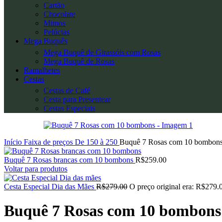
Cartão
Chocolate
Mimos
Pelúcias
Mega Buquês
Mega Buquê de Girassóis com Rosas
Mega Buquê de Rosas
Ramalhetes
Cestas
Cestas de Café
Cesta para Presentear
Cestas Especiais
Início
Faixa de preços
De 150 à 250
Buquê 7 Rosas com 10 bombon
Buquê 7 Rosas brancas com 10 bombons
R$
259.00
Voltar para produtos
Cesta Especial Dia das Mães
R$
279.00
O preço original era: R$279.
Buquê 7 Rosas com 10 bombons