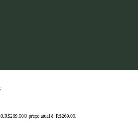
s
00.
R$
269.00
O preço atual é: R$269.00.