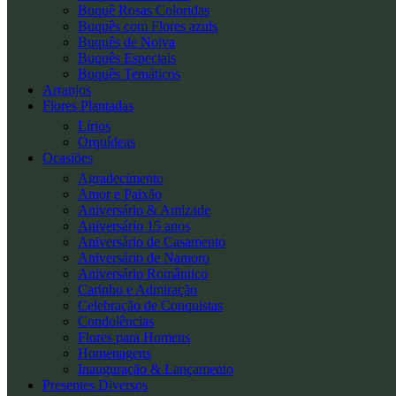
Buquê Rosas Coloridas
Buquês com Flores azuis
Buquês de Noiva
Buquês Especiais
Buquês Temáticos
Arranjos
Flores Plantadas
Lírios
Orquídeas
Ocasiões
Agradecimento
Amor e Paixão
Aniversário & Amizade
Aniversário 15 anos
Aniversário de Casamento
Aniversário de Namoro
Aniversário Romântico
Carinho e Admiração
Celebração de Conquistas
Condolências
Flores para Homens
Homenagens
Inauguração & Lançamento
Presentes Diversos