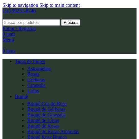
Skip to navigation
Skip to main content
(31) 99251-8740
Procura
Entrar / Registrar
0
itens
Menu
0
itens
Tipos de Flores
Astromélias
Rosas
Gérberas
Girassóis
Lírios
Buquê
Buquê Cor-de-Rosa
Buquê de Gérberas
Buquê de Girassóis
Buquê de Lírios
Buquê de Rosas
Buquê de Rosas Amarelas
Buquê Rosa Branca