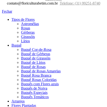
contato@floriculturabetim.com.br
Telefone: (31) 99251-8740
Fechar
Tipos de Flores
Astromélias
Rosas
Gérberas
Girassóis
Lírios
Buquê
Buquê Cor-de-Rosa
Buquê de Gérberas
Buquê de Girassóis
Buquê de Lírios
Buquê de Rosas
Buquê de Rosas Amarelas
Buquê Rosa Branca
Buquê Rosas Coloridas
Buquês com Flores azuis
Buquês de Noiva
Buquês Especiais
Buquês Temáticos
Arranjos
Flores Plantadas