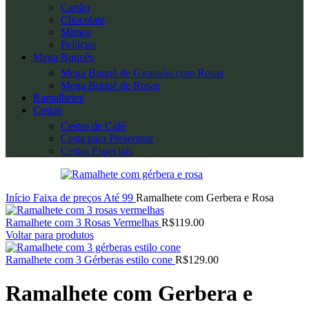
Cartão
Chocolate
Mimos
Pelúcias
Mega Buquês
Mega Buquê de Girassóis com Rosas
Mega Buquê de Rosas
Ramalhetes
Cestas
Cestas de Café
Cesta para Presentear
Cestas Especiais
Início
Faixa de preços
Até 99
Ramalhete com Gerbera e Rosa
Ramalhete com 3 Rosas Vermelhas
R$
119.00
Voltar para produtos
Ramalhete com 3 Gérberas estilo cone
R$
129.00
Ramalhete com Gerbera e