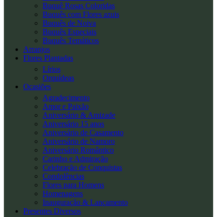
Buquê Rosas Coloridas
Buquês com Flores azuis
Buquês de Noiva
Buquês Especiais
Buquês Temáticos
Arranjos
Flores Plantadas
Lírios
Orquídeas
Ocasiões
Agradecimento
Amor e Paixão
Aniversário & Amizade
Aniversário 15 anos
Aniversário de Casamento
Aniversário de Namoro
Aniversário Romântico
Carinho e Admiração
Celebração de Conquistas
Condolências
Flores para Homens
Homenagens
Inauguração & Lançamento
Presentes Diversos