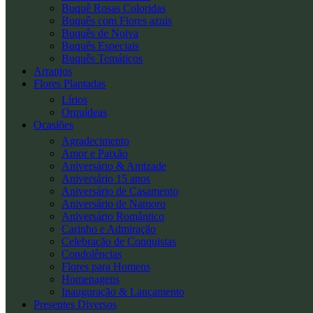
Buquê Rosas Coloridas
Buquês com Flores azuis
Buquês de Noiva
Buquês Especiais
Buquês Temáticos
Arranjos
Flores Plantadas
Lírios
Orquídeas
Ocasiões
Agradecimento
Amor e Paixão
Aniversário & Amizade
Aniversário 15 anos
Aniversário de Casamento
Aniversário de Namoro
Aniversário Romântico
Carinho e Admiração
Celebração de Conquistas
Condolências
Flores para Homens
Homenagens
Inauguração & Lançamento
Presentes Diversos