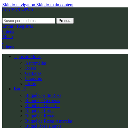
Skip to navigation
Skip to main content
(31) 99251-8740
Procura
Entrar / Registrar
0
itens
Menu
0
itens
Tipos de Flores
Astromélias
Rosas
Gérberas
Girassóis
Lírios
Buquê
Buquê Cor-de-Rosa
Buquê de Gérberas
Buquê de Girassóis
Buquê de Lírios
Buquê de Rosas
Buquê de Rosas Amarelas
Buquê Rosa Branca