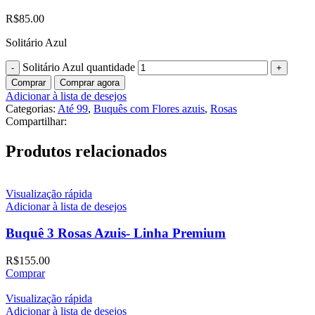
R$
85.00
Solitário Azul
Solitário Azul quantidade
Comprar
Comprar agora
Adicionar à lista de desejos
Categorias:
Até 99
,
Buquês com Flores azuis
,
Rosas
Compartilhar:
Produtos relacionados
Visualização rápida
Adicionar à lista de desejos
Buquê 3 Rosas Azuis- Linha Premium
R$
155.00
Comprar
Visualização rápida
Adicionar à lista de desejos