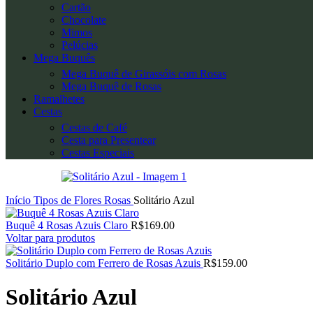
Cartão
Chocolate
Mimos
Pelúcias
Mega Buquês
Mega Buquê de Girassóis com Rosas
Mega Buquê de Rosas
Ramalhetes
Cestas
Cestas de Café
Cesta para Presentear
Cestas Especiais
Início
Tipos de Flores
Rosas
Solitário Azul
Buquê 4 Rosas Azuis Claro
R$
169.00
Voltar para produtos
Solitário Duplo com Ferrero de Rosas Azuis
R$
159.00
Solitário Azul